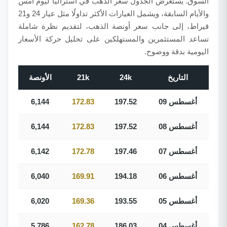
السوق. يستعرض الجدول سعر الذهب في أستراليا ليوم أمس
والأيام السابقة، ويشمل العيارات الأكثر تداولًا مثل عيار 24 و21
قيراط، إلى جانب سعر أونصة الذهب، لتقديم نظرة شاملة
تساعد المستثمرين والمستهلكين على تحليل حركة الأسعار
اليومية بدقة ووضوح.
التاريخ
24k
21k
الأونصة
09 أغسطس
197.52
172.83
6,144
08 أغسطس
197.52
172.83
6,144
07 أغسطس
197.46
172.78
6,142
06 أغسطس
194.18
169.91
6,040
05 أغسطس
193.55
169.36
6,020
04 أغسطس
186.03
162.78
5,786