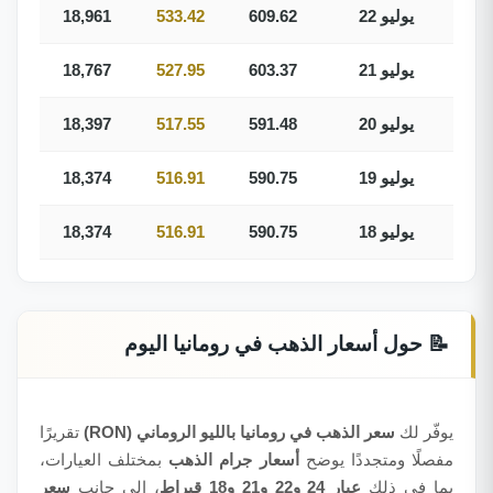
22 يوليو
609.62
533.42
18,961
21 يوليو
603.37
527.95
18,767
20 يوليو
591.48
517.55
18,397
19 يوليو
590.75
516.91
18,374
18 يوليو
590.75
516.91
18,374
📝 حول أسعار الذهب في رومانيا اليوم
يوفّر لك
سعر الذهب في رومانيا بالليو الروماني (RON)
تقريرًا
مفصلًا ومتجددًا يوضح
أسعار جرام الذهب
بمختلف العيارات،
بما في ذلك
عيار 24 و22 و21 و18 قيراط
، إلى جانب
سعر