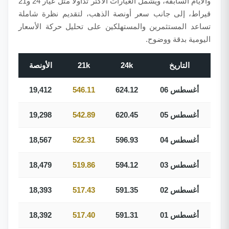
والأيام السابقة، ويشمل العيارات الأكثر تداولًا مثل عيار 24 و21
قيراط، إلى جانب سعر أونصة الذهب، لتقديم نظرة شاملة
تساعد المستثمرين والمستهلكين على تحليل حركة الأسعار
اليومية بدقة ووضوح.
التاريخ
24k
21k
الأونصة
06 أغسطس
624.12
546.11
19,412
05 أغسطس
620.45
542.89
19,298
04 أغسطس
596.93
522.31
18,567
03 أغسطس
594.12
519.86
18,479
02 أغسطس
591.35
517.43
18,393
01 أغسطس
591.31
517.40
18,392