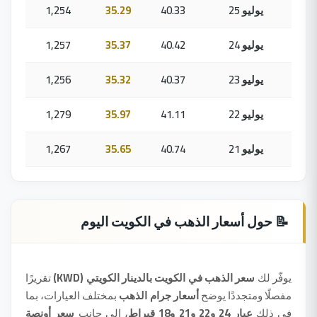
25 يوليو
40.33
35.29
1,254
24 يوليو
40.42
35.37
1,257
23 يوليو
40.37
35.32
1,256
22 يوليو
41.11
35.97
1,279
21 يوليو
40.74
35.65
1,267
📝 حول أسعار الذهب في الكويت اليوم
يوفّر لك
سعر الذهب في الكويت بالدينار الكويتي (KWD)
تقريرًا
مفصلًا ومتجددًا يوضح
أسعار جرام الذهب
بمختلف العيارات، بما
في ذلك
عيار 24 و22 و21 و18 قيراط
، إلى جانب
سعر أونصة