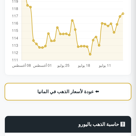
⬅️ عودة لأسعار الذهب في المانيا
🧮 حاسبة الذهب باليورو