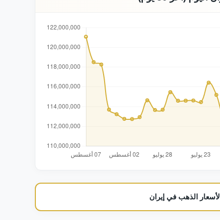
س
س
س
س
س
س
س
س
س
لأسعار الذهب في إيران
س