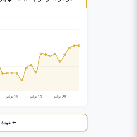
⬅️ عودة 