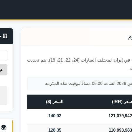
🧮 ح
 في إيران
لمختلف العيارات (24، 22، 21، 18). يتم تحديث
.
عر (IRR)
السعر ($)
140.02
121,079,942
🌍 
128.35
110,993,983