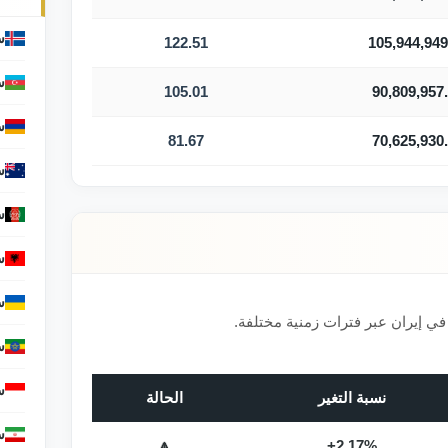
س
122.51
105,944,949
س
105.01
90,809,957
س
81.67
70,625,930
س
س
س
س
ي إيران عبر فترات زمنية مختلفة.
س
س
نسبة التغير
الحالة
س
🔼
+2.17%