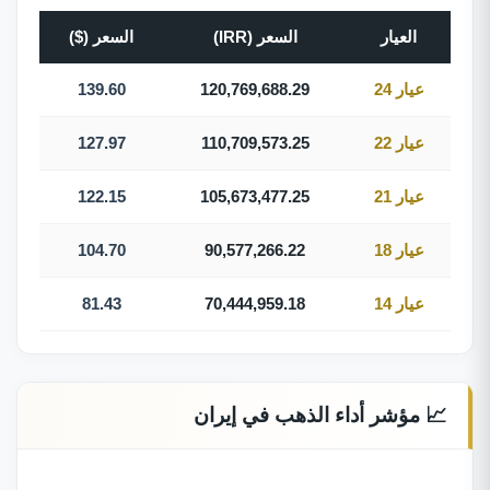
العيار
السعر (IRR)
السعر ($)
عيار 24
120,769,688.29
139.60
عيار 22
110,709,573.25
127.97
عيار 21
105,673,477.25
122.15
عيار 18
90,577,266.22
104.70
عيار 14
70,444,959.18
81.43
📈 مؤشر أداء الذهب في إيران