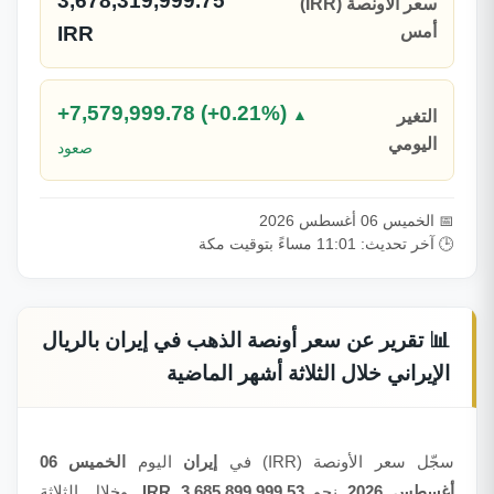
3,678,319,999.75
سعر الأونصة (IRR)
أمس
IRR
+7,579,999.78 (+0.21%)
▲
التغير
اليومي
صعود
📅 الخميس 06 أغسطس 2026
🕒 آخر تحديث: 11:01 مساءً بتوقيت مكة
📊 تقرير عن سعر أونصة الذهب في إيران بالريال
الإيراني خلال الثلاثة أشهر الماضية
سجّل سعر الأونصة (IRR) في
إيران
اليوم
الخميس 06
أغسطس 2026
نحو
3,685,899,999.53 IRR
. وخلال الثلاثة