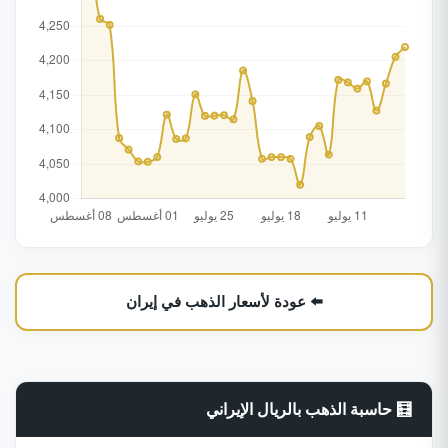
⬅️ عودة لأسعار الذهب في إيران
🧮 حاسبة الذهب بالريال الإيراني