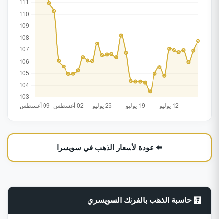
⬅️ عودة لأسعار الذهب في سويسرا
🧮 حاسبة الذهب بالفرنك السويسري