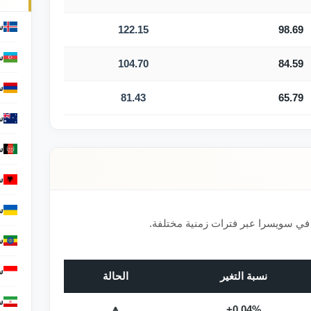
س
122.15
98.69
س
104.70
84.59
س
81.43
65.79
س
س
س
س
في سويسرا عبر فترات زمنية مختلفة.
س
س
نسبة التغير
الحالة
س
🔼
+0.04%