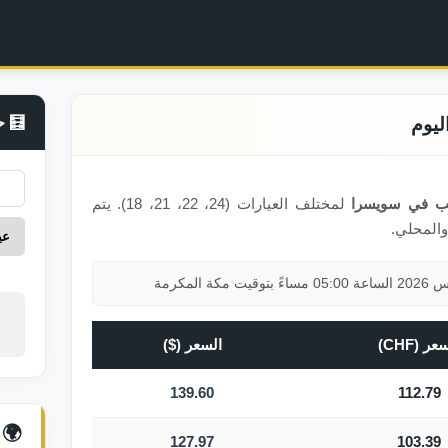
🧮 ح
هب في سويسرا
لمختلف العيارات (24، 22، 21، 18). يتم
والمحلي.
عر (CHF)
السعر ($)
139.60
112.79
🌍 
127.97
103.39