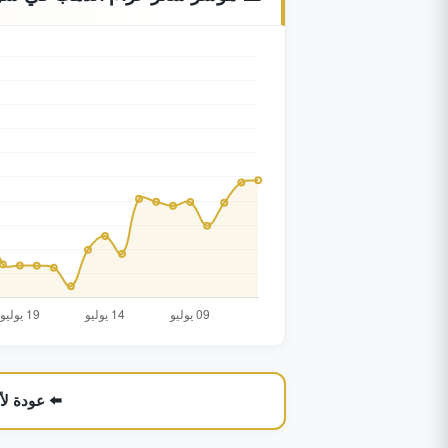
⬅️ عودة ل