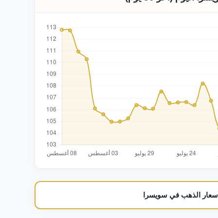
س
س
س
س
س
س
س
س
س
أسعار الذهب في سويسرا
س