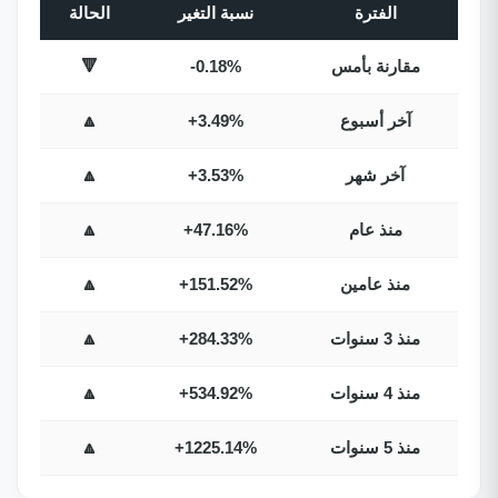
الفترة
نسبة التغير
الحالة
مقارنة بأمس
-0.18%
🔻
آخر أسبوع
+3.49%
🔼
آخر شهر
+3.53%
🔼
منذ عام
+47.16%
🔼
منذ عامين
+151.52%
🔼
منذ 3 سنوات
+284.33%
🔼
منذ 4 سنوات
+534.92%
🔼
منذ 5 سنوات
+1225.14%
🔼