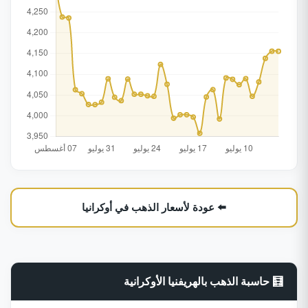
⬅️ عودة لأسعار الذهب في أوكرانيا
🧮 حاسبة الذهب بالهريفنيا الأوكرانية